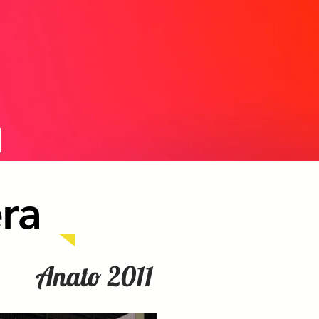
ra
Anato 2011